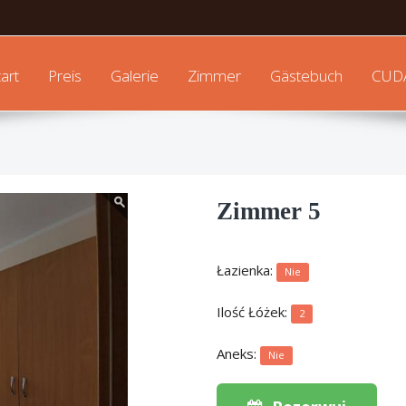
tart
Preis
Galerie
Zimmer
Gästebuch
CUD
Zimmer 5
Łazienka:
Nie
Ilość Łóżek:
2
Aneks:
Nie