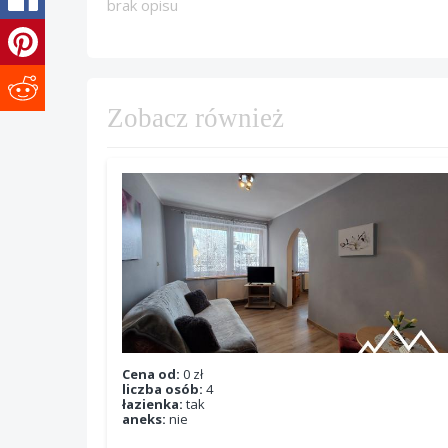
brak opisu
Zobacz również
Cena od:
0 zł
liczba osób:
4
łazienka:
tak
aneks:
nie