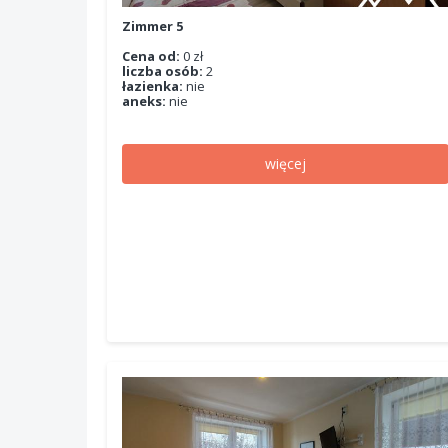
Zimmer 5
Cena od:
0 zł
liczba osób:
2
łazienka:
nie
aneks:
nie
więcej