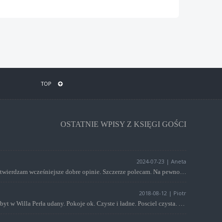
TOP
OSTATNIE WPISY Z KSIĘGI GOŚCI
2024-07-23 | Aneta
Potwierdzam wcześniejsze dobre opinie. Szczerze polecam. Na pewno wrócimy tutaj.
2018-08-12 | Piotr
Pobyt w Willa Perła udany. Pokoje ok. Czyste i ładne. Posciel czysta. Jedynym minusem byl brak recznikow ale na nasza prosbe otrzymalismy je od wlasciciela. Dostępna duza kuchnia z wyposażeniem i lodówka. Możliwość skorzystania z ogrodu np.aby zjeść posiłek. Dostępny również grill. Miejsce parkingowe przed willą. Wlasciciel, pomimo wcześniejszych opinii, dyskretny i pomocny. Polecamy.