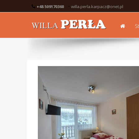
•
+48 509170360
willa.perla.karpacz@onet.pl
S