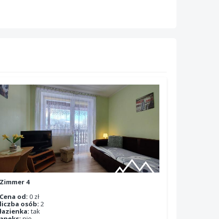
Zimmer 4
Cena od:
0 zł
liczba osób:
2
łazienka:
tak
aneks:
nie