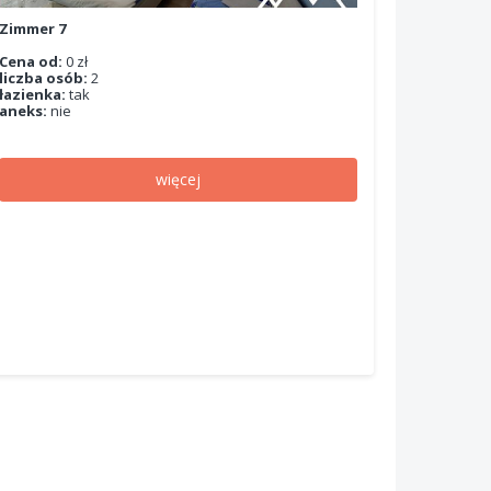
Zimmer 7
Cena od:
0 zł
liczba osób:
2
łazienka:
tak
aneks:
nie
więcej