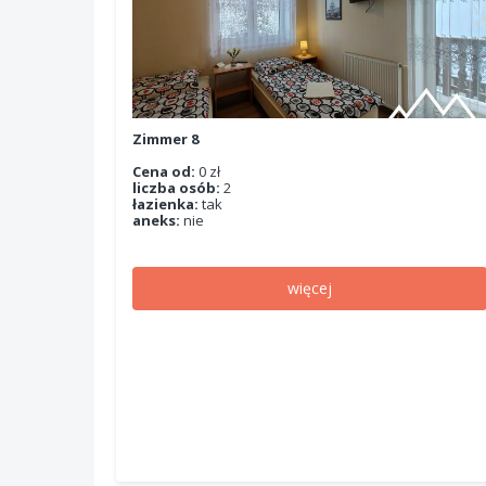
Zimmer 8
Cena od:
0 zł
liczba osób:
2
łazienka:
tak
aneks:
nie
więcej