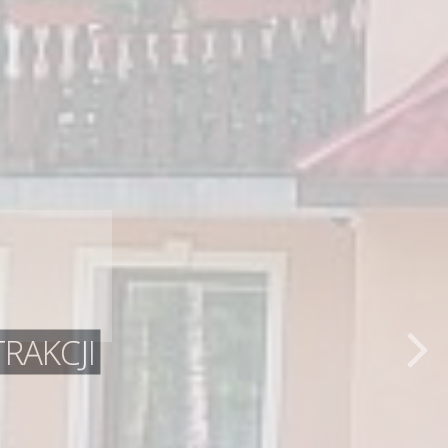
RAKCJI