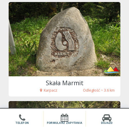
fot. Tenet
Skała Marmit
Karpacz
Odległość ~ 3.6 km
TELEFON
FORMULARZ ZAPYTANIA
DOJAZD