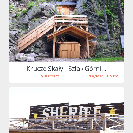
fot. Tenet
Krucze Skały - Szlak Górni...
Karpacz
Odległość ~ 0.9 km