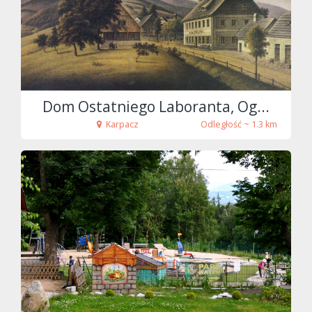
fot. Tenet
Dom Ostatniego Laboranta, Og...
Karpacz
Odległość ~ 1.3 km
fot. Tenet