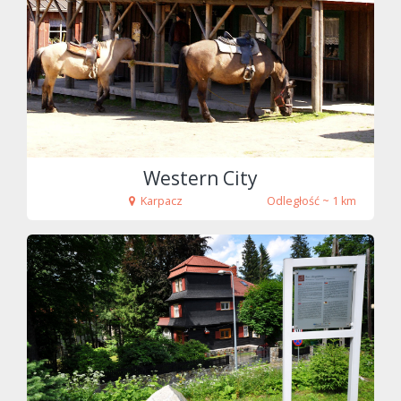
fot. Tenet
Western City
Karpacz
Odległość ~ 1 km
fot. Tenet