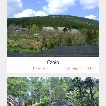
fot. Timaska
Czoło
Karpacz
Odległość ~ 0.9 km