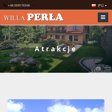
•
+48 509170360
[PL]
Atrakcje