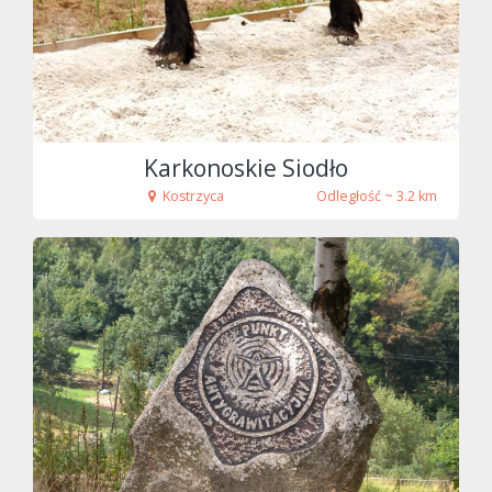
Karkonoskie Siodło
Kostrzyca
Odległość ~ 3.2 km
fot. Tenet