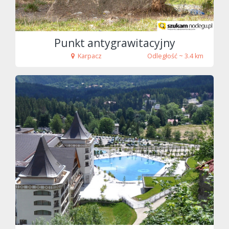
Punkt antygrawitacyjny
Karpacz
Odległość ~ 3.4 km
fot. Tenet