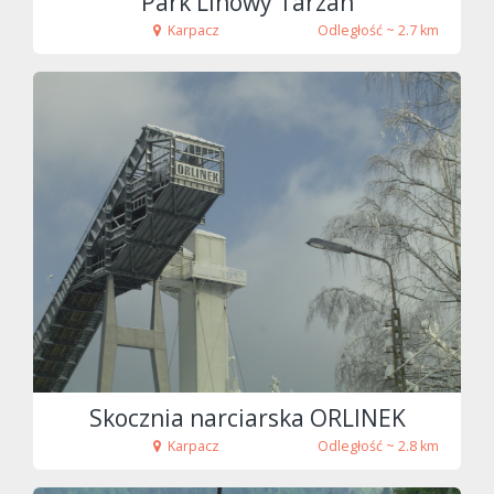
Park Linowy Tarzan
Karpacz
Odległość ~ 2.7 km
fot. Strohmeier
Skocznia narciarska ORLINEK
Karpacz
Odległość ~ 2.8 km