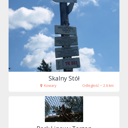
fot. Izabella Spera
Skalny Stół
Kowary
Odległość ~ 2.6 km
fot. Tenet