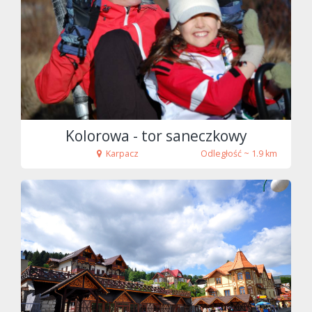
fot. Tenet
Kolorowa - tor saneczkowy
Karpacz
Odległość ~ 1.9 km
fot. Tenet