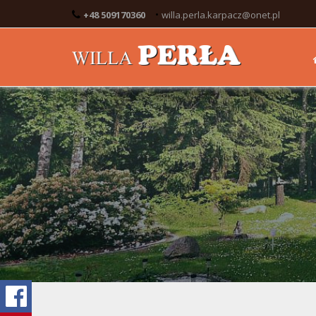
•
+48 509170360
willa.perla.karpacz@onet.pl