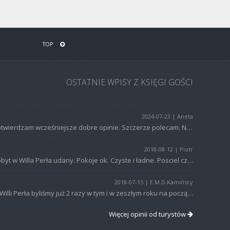
TOP
OSTATNIE WPISY Z KSIĘGI GOŚCI
2024-07-23 | Aneta
Potwierdzam wcześniejsze dobre opinie. Szczerze polecam. Na pewno wrócimy tutaj.
2018-08-12 | Piotr
Pobyt w Willa Perła udany. Pokoje ok. Czyste i ładne. Posciel czysta. Jedynym minusem byl brak recznikow ale na nasza prosbe otrzymalismy je od wlasciciela. Dostępna duza kuchnia z wyposażeniem i lodówka. Możliwość skorzystania z ogrodu np.aby zjeść posiłek. Dostępny również grill. Miejsce parkingowe przed willą. Wlasciciel, pomimo wcześniejszych opinii, dyskretny i pomocny. Polecamy.
2018-07-15 | E.M.D.Kamińscy
w Willi Perła byliśmy już 2 razy w tym i w zeszłym roku na początku lipca.To pięknie położone miejsce z widokiem na góry.Piękny zadbany ogród w którym można odpocząc wieczorami po długich wędrówkach w górach.Bardzo uprzejmi,mili i życzliwi własciciele a to w tych czasach żadkosc.Pokoje czyste bardzo dobrze wyposażone można smiało powiedziec że pełen komfort.Są dwa aneksy kuchenne mały i duży w których znajduje się wszystko.Bylismy wiec wiemy to sprawdzone miejsce do którego chce się wracac,serdecznie polecamy, sami za rok znów wybieramy się do karpacza i oczywiscie do Willi Perła.Jest dokładnie tak jak na zdięciach przedstawiają to włsciciele nawet można powiedziec że dużo lepej. Serdeczne pozdrowienia dla włascicieli pani Danusi i pana Andrzeja.I mamy nadzieje do zobaczenia za rok.
Więcej opinii od turystów