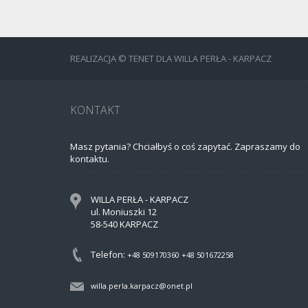
REALIZACJA © TENET DLA WILLA PERŁA - KARPACZ
KONTAKT
Masz pytania? Chciałbyś o coś zapytać. Zapraszamy do
kontaktu.
WILLA PERŁA - KARPACZ
ul. Moniuszki 12
58-540 KARPACZ
Telefon:
+48 509170360
+48 501672258
willa.perla.karpacz@onet.pl